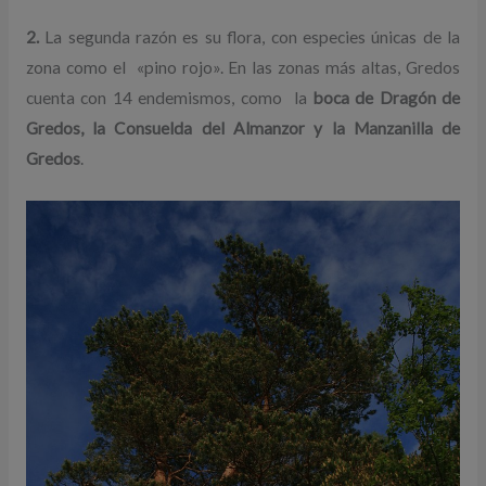
2.
La segunda razón es su flora, con especies únicas de la
zona como el «pino rojo». En las zonas más altas, Gredos
cuenta con 14 endemismos, como la
boca de Dragón de
Gredos, la Consuelda del Almanzor y la Manzanilla de
Gredos
.