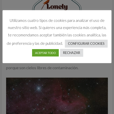
Utilizamos cuatro tipos de cookies para analizar el uso de
nuestro sitio web. Si quieres una experiencia más completa,
te recomendamos aceptar también las cookies analítica, las
de preferencia y las de publicidad.
CONFIGURAR COOKIES
4.
Astronomía y astrofotografía.
RECHAZAR
ACEPTAR TODO
Nuestro cielo es perfecto para realizar estas actividades
porque son cielos libres de contaminación.