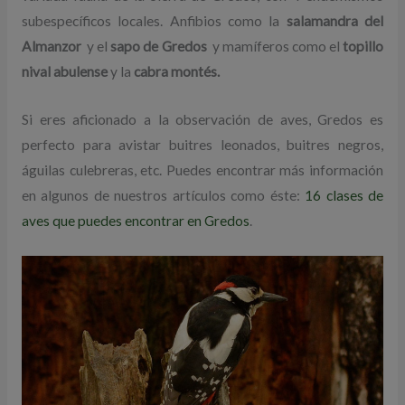
subespecíficos locales. Anfibios como la
salamandra del
Almanzor
y el
sapo de Gredos
y mamíferos como el
topillo
nival abulense
y la
cabra montés.
Si eres aficionado a la observación de aves, Gredos es
perfecto para avistar buitres leonados, buitres negros,
águilas culebreras, etc. Puedes encontrar más información
en algunos de nuestros artículos como éste:
16 clases de
aves que puedes encontrar en Gredos
.