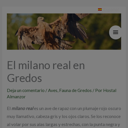
Ir
Tfn: +34 920 34 80 10
Español
al
contenido
MEN
PRIN
El milano real en
Gredos
Deja un comentario
/
Aves
,
Fauna de Gredos
/ Por
Hostal
Almanzor
El
milano real
es un ave de rapaz con un plumaje rojo oscuro
muy llamativo, cabeza gris y los ojos claros. Se los reconoce
al volar por sus alas largas y estrechas, con la punta negra y