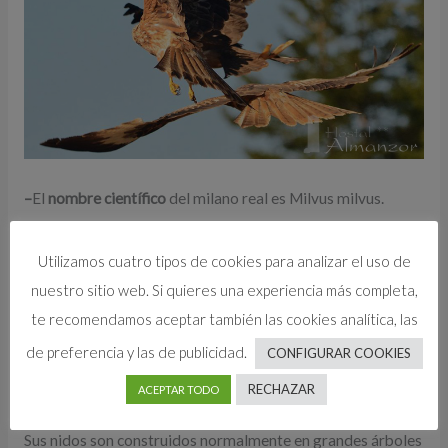
–
El
nombre científico
del milano real es Milvus milvus.
–
Sus
Medidas
son: 60 a 66 cm de longitud, 154 a 180 cm de
Utilizamos cuatro tipos de cookies para analizar el uso de
envergadura y 750 a 1300 gm de peso (aproximadamente).
nuestro sitio web. Si quieres una experiencia más completa,
te recomendamos aceptar también las cookies analítica, las
-Edad:
Puede llegar a vivir 38 años en cautividad , aunque
de preferencia y las de publicidad.
CONFIGURAR COOKIES
en libertad no suelen pasar de los 30 años
RECHAZAR
ACEPTAR TODO
-Hábitat:
El milano real necesita campo abierto para cazar.
Sus nidos son construidos normalmente en grandes árboles