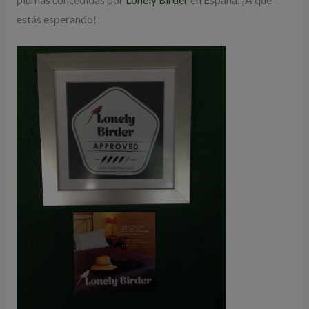
plumas concedidas por
Lonely Birder
en España. ¡A qué
estás esperando!