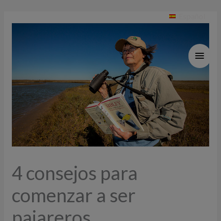
Ir
Tfn: +34 920 34 80 10
Español
al
contenido
MEN
PRIN
4 consejos para
comenzar a ser
pajareros